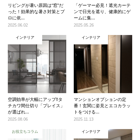
リビングが暑い原因は“窓”だ
「ゲーマー必見！遮光カーテ
った！効果的な暑さ対策とプ
ンで日光を遮り、健康的にゲ
ロに依...
ームに集...
2025.06.02
2025.05.26
インテリア
インテリア
空調効率が大幅にアップ‼タ
マンションオプションの定
チカワ間仕切り「プレイス」
番！玄関に姿見とエコカラッ
が選ばれ...
トをつける...
2025.08.06
2025.11.13
お役立ちコラム
インテリア