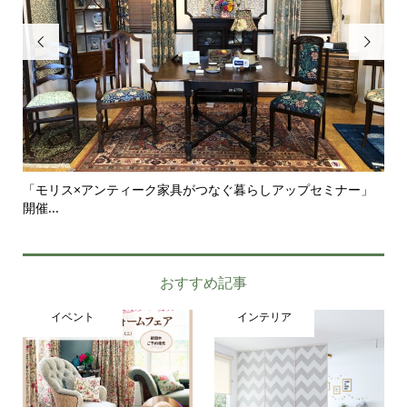


」
シンプルな部屋にこそ似合うアンティーク家具｜一脚のチェア
ア
がつ...
せ
おすすめ記事
イベント
インテリア