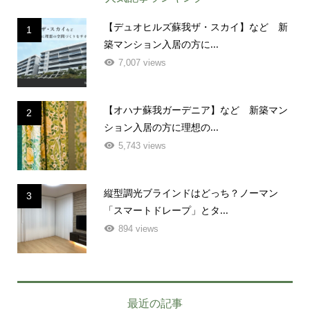
【デュオヒルズ蘇我ザ・スカイ】など 新
1
築マンション入居の方に...
7,007 views
【オハナ蘇我ガーデニア】など 新築マン
2
ション入居の方に理想の...
5,743 views
縦型調光ブラインドはどっち？ノーマン
3
「スマートドレープ」とタ...
894 views
最近の記事