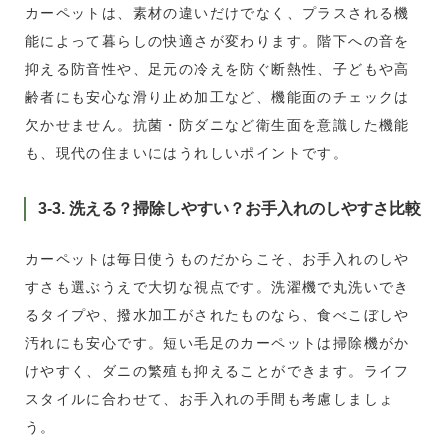
カーペットは、素材の違いだけでなく、プラスされる機
能によって暮らしの快適さが変わります。階下への音を
抑える防音性や、足元の冷えを防ぐ断熱性、子どもや高
齢者にも安心な滑り止め加工など、機能面のチェックは
欠かせません。抗菌・防ダニなど衛生面を意識した機能
も、現代の住まいにはうれしいポイントです。
3-3. 洗える？掃除しやすい？お手入れのしやすさ比較
カーペットは毎日使うものだからこそ、お手入れのしや
すさも選ぶうえで大切な視点です。洗濯機で丸洗いでき
るタイプや、撥水加工がされたものなら、食べこぼしや
汚れにも安心です。短い毛足のカーペットは掃除機がか
けやすく、ダニの繁殖も抑えることができます。ライフ
スタイルに合わせて、お手入れの手間も考慮しましょ
う。