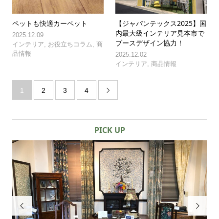
ペットも快適カーペット
【ジャパンテックス2025】国
内最大級インテリア見本市で
2025.12.09
ブースデザイン協力！
インテリア
,
お役立ちコラム
,
商
品情報
2025.12.02
インテリア
,
商品情報
1
2
3
4

PICK UP

