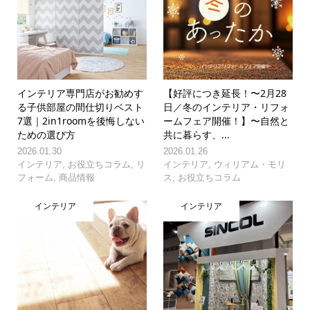
インテリア専門店がお勧めす
【好評につき延長！〜2月28
る子供部屋の間仕切りベスト
日／冬のインテリア・リフォ
7選｜2in1roomを後悔しない
ームフェア開催！】〜自然と
ための選び方
共に暮らす、...
2026.01.30
2026.01.26
インテリア
,
お役立ちコラム
,
リ
インテリア
,
ウィリアム・モリ
フォーム
,
商品情報
ス
,
お役立ちコラム
インテリア
インテリア