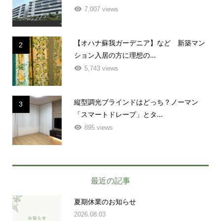
7,007 views
【オハナ蘇我ガーデニア】など 新築マン
2
ション入居の方に理想の...
5,743 views
縦型調光ブラインドはどっち？ノーマン
3
「スマートドレープ」とタ...
895 views
最近の記事
夏期休業のお知らせ
2026.08.03