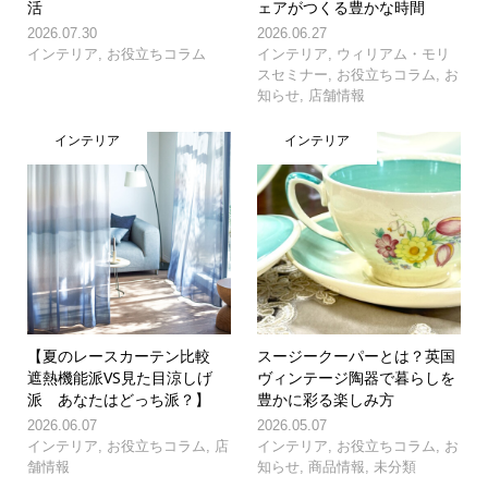
活
ェアがつくる豊かな時間
2026.07.30
2026.06.27
インテリア
,
お役立ちコラム
インテリア
,
ウィリアム・モリ
スセミナー
,
お役立ちコラム
,
お
知らせ
,
店舗情報
インテリア
インテリア
【夏のレースカーテン比較
スージークーパーとは？英国
遮熱機能派VS見た目涼しげ
ヴィンテージ陶器で暮らしを
派 あなたはどっち派？】
豊かに彩る楽しみ方
2026.06.07
2026.05.07
インテリア
,
お役立ちコラム
,
店
インテリア
,
お役立ちコラム
,
お
舗情報
知らせ
,
商品情報
,
未分類