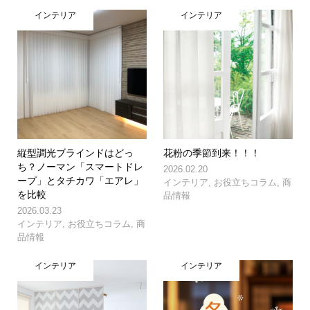
インテリア
インテリア
縦型調光ブラインドはどっ
花粉の季節到来！！！
ち？ノーマン「スマートドレ
2026.02.20
ープ」とタチカワ「エアレ」
インテリア
,
お役立ちコラム
,
商
を比較
品情報
2026.03.23
インテリア
,
お役立ちコラム
,
商
品情報
インテリア
インテリア