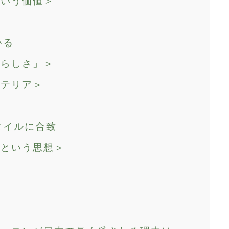
という価値＞
いる
国らしさ」＞
ンテリア＞
タイルに合致
」という思想＞