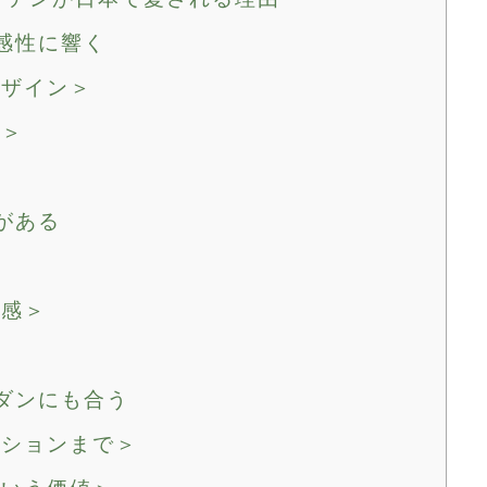
の感性に響く
デザイン＞
彩＞
がある
心感＞
モダンにも合う
ンションまで＞