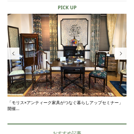
PICK UP


」
シンプルな部屋にこそ似合うアンティーク家具｜一脚のチェア
ア
がつ...
せ
おすすめ記事