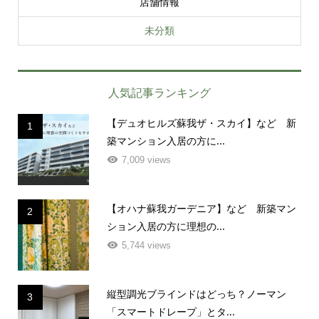
店舗情報
未分類
人気記事ランキング
【デュオヒルズ蘇我ザ・スカイ】など 新
1
築マンション入居の方に...
7,009 views
【オハナ蘇我ガーデニア】など 新築マン
2
ション入居の方に理想の...
5,744 views
縦型調光ブラインドはどっち？ノーマン
3
「スマートドレープ」とタ...