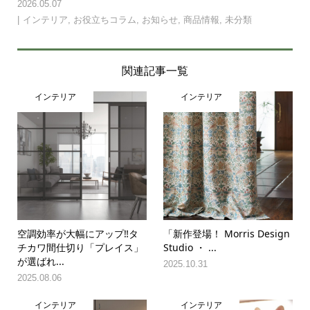
2026.05.07
インテリア
,
お役立ちコラム
,
お知らせ
,
商品情報
,
未分類
関連記事一覧
インテリア
インテリア
空調効率が大幅にアップ‼タ
「新作登場！ Morris Design
チカワ間仕切り「プレイス」
Studio ・ ...
が選ばれ...
2025.10.31
2025.08.06
インテリア
インテリア