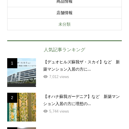
商品情報
店舗情報
未分類
人気記事ランキング
【デュオヒルズ蘇我ザ・スカイ】など 新
1
築マンション入居の方に...
7,012 views
【オハナ蘇我ガーデニア】など 新築マン
2
ション入居の方に理想の...
5,744 views