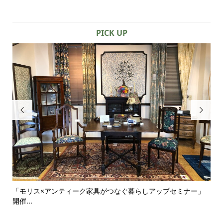
PICK UP


」
シンプルな部屋にこそ似合うアンティーク家具｜一脚のチェア
ア
がつ...
せ