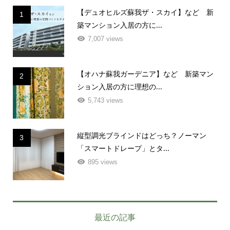
【デュオヒルズ蘇我ザ・スカイ】など 新
1
築マンション入居の方に...
7,007 views
【オハナ蘇我ガーデニア】など 新築マン
2
ション入居の方に理想の...
5,743 views
縦型調光ブラインドはどっち？ノーマン
3
「スマートドレープ」とタ...
895 views
最近の記事