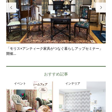


「モリス×アンティーク家具がつなぐ暮らしアップセミナー」
シ
開催...
がつ.
おすすめ記事
イベント
インテリア