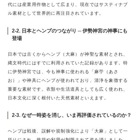
代には産業用作物として広まり、現在ではサスティナブ
ル素材として世界的に再注目されています。
2-2. 日本とヘンプのつながり ─ 伊勢神宮の神事にも
登場
日本では古くからヘンプ（大麻）が神聖な素材とされ、
縄文時代にはすでに利用されていた記録があります。特
に伊勢神宮では、今も神事に使われる「麻苧（あさ
お）」や神具にヘンプが使われており、清浄を象徴する
重要な素材です。衣類や生活道具としても広く使われ、
日本文化に深く根付いた天然素材といえます。
2-3. なぜ一時姿を消し、いま再評価されているのか？
ヘンプは戦後、誤解や規制強化により「大麻」として一
括りにされ、栽培や利用が制限されて姿を消しました。