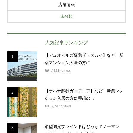
店舗情報
未分類
人気記事ランキング
【デュオヒルズ蘇我ザ・スカイ】など 新
1
築マンション入居の方に...
7,008 views
【オハナ蘇我ガーデニア】など 新築マン
2
ション入居の方に理想の...
5,743 views
縦型調光ブラインドはどっち？ノーマン
3