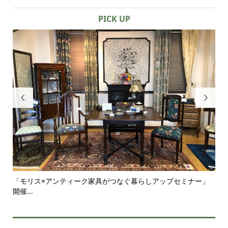
PICK UP


ー」
シンプルな部屋にこそ似合うアンティーク家具｜一脚のチェア
ア
がつ...
せ