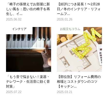
「椅子の張替えでお部屋に新
【好評につき延長！〜2月28
しい風を：思い出の椅子を再
日／冬のインテリア・リフォ
生し、イ...
ームフ...
2025.06.02
2026.01.26
インテリア
お役立ちコラム
「もう音で悩まない！楽器・
【部位別】リフォーム費用の
テレワーク・生活音に効く音
相場とコストダウンのコツ
対策」
【キッチン...
2025.07.22
2025.03.21